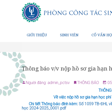
GIỚI THIỆU
SINH VIÊN
CỐ VẤN HỌ
Thông báo v/v nộp hồ sơ gia hạn h
Người đăng: admin_pctsv
THÔNG BÁO
05
THÔNG
Về việc nộp hồ sơ gia hạn học ph
Chi tiết Thông báo đính kèm:
Số 1059 TB-ĐHL về 
học 2024-2025_0001.pdf