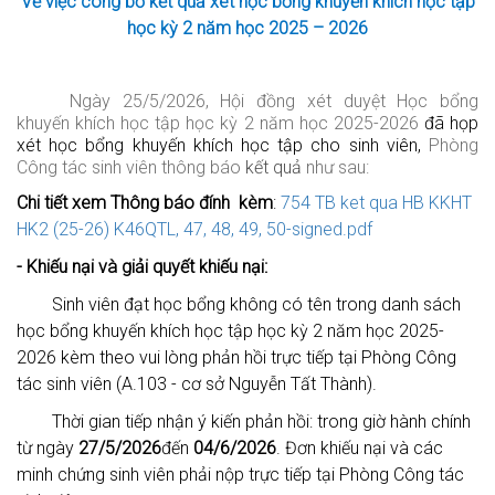
Về việc công bố kết quả xét học bổng khuyến khích học tập
học kỳ 2 năm học 2025 – 2026
Ngày 25/5/2026, Hội đồng xét duyệt Học bổng
khuyến khích học tập học kỳ 2 năm học 2025-2026
đã họp
xét học bổng khuyến khích học tập cho sinh viên,
Phòng
Công tác sinh viên thông báo
kết quả
như sau:
Chi tiết xem Thông báo đính kèm
:
754 TB ket qua HB KKHT
HK2 (25-26) K46QTL, 47, 48, 49, 50-signed.pdf
- Khiếu nại và giải quyết khiếu nại:
Sinh viên đạt học bổng không có tên trong danh sách
học bổng khuyến khích học tập
học kỳ 2 năm học 2025-
2026
kèm theo vui lòng phản hồi trực tiếp tại Phòng Công
tác sinh viên
(A.103 - cơ sở Nguyễn Tất Thành).
Thời gian tiếp nhận ý kiến phản hồi: trong giờ hành chính
từ ngày
27/5/2026
đến
04/6/2026
. Đơn khiếu nại và các
minh chứng sinh viên phải nộp trực tiếp tại
Phòng Công tác